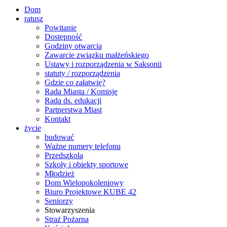
Dom
ratusz
Powitanie
Dostępność
Godziny otwarcia
Zawarcie związku małżeńskiego
Ustawy i rozporządzenia w Saksonii
statuty / rozporządzenia
Gdzie co załatwię?
Rada Miasta / Komisje
Rada ds. edukacji
Partnerstwa Miast
Kontakt
życie
budować
Ważne numery telefonu
Przedszkola
Szkoły i obiekty sportowe
Młodzież
Dom Wielopokoleniowy
Biuro Projektowe KUBE 42
Seniorzy
Stowarzyszenia
Straż Pożarna