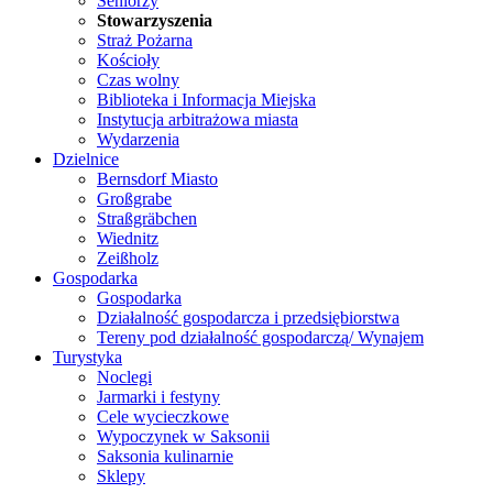
Seniorzy
Stowarzyszenia
Straż Pożarna
Kościoły
Czas wolny
Biblioteka i Informacja Miejska
Instytucja arbitrażowa miasta
Wydarzenia
Dzielnice
Bernsdorf Miasto
Großgrabe
Straßgräbchen
Wiednitz
Zeißholz
Gospodarka
Gospodarka
Działalność gospodarcza i przedsiębiorstwa
Tereny pod działalność gospodarczą/ Wynajem
Turystyka
Noclegi
Jarmarki i festyny
Cele wycieczkowe
Wypoczynek w Saksonii
Saksonia kulinarnie
Sklepy