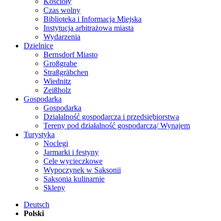
Kościoły
Czas wolny
Biblioteka i Informacja Miejska
Instytucja arbitrażowa miasta
Wydarzenia
Dzielnice
Bernsdorf Miasto
Großgrabe
Straßgräbchen
Wiednitz
Zeißholz
Gospodarka
Gospodarka
Działalność gospodarcza i przedsiębiorstwa
Tereny pod działalność gospodarczą/ Wynajem
Turystyka
Noclegi
Jarmarki i festyny
Cele wycieczkowe
Wypoczynek w Saksonii
Saksonia kulinarnie
Sklepy
Deutsch
Polski