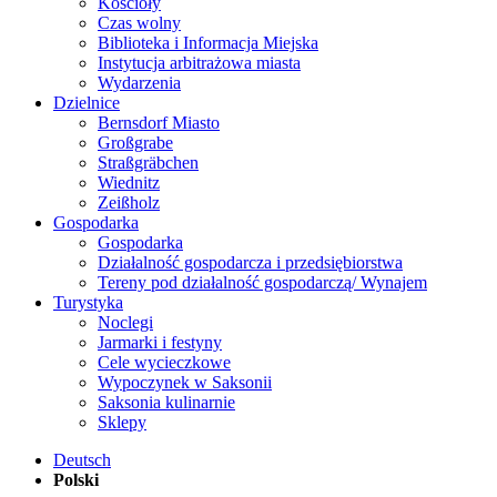
Kościoły
Czas wolny
Biblioteka i Informacja Miejska
Instytucja arbitrażowa miasta
Wydarzenia
Dzielnice
Bernsdorf Miasto
Großgrabe
Straßgräbchen
Wiednitz
Zeißholz
Gospodarka
Gospodarka
Działalność gospodarcza i przedsiębiorstwa
Tereny pod działalność gospodarczą/ Wynajem
Turystyka
Noclegi
Jarmarki i festyny
Cele wycieczkowe
Wypoczynek w Saksonii
Saksonia kulinarnie
Sklepy
Deutsch
Polski