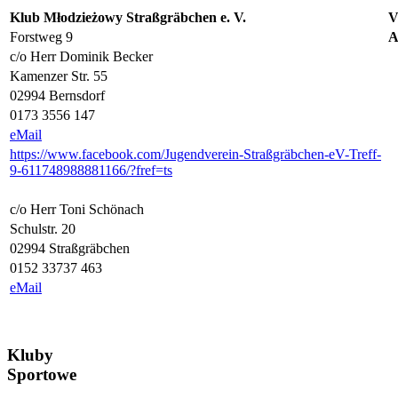
Klub Młodzieżowy Straßgräbchen e. V.
V
Forstweg 9
A
c/o Herr Dominik Becker
Kamenzer Str. 55
02994 Bernsdorf
0173 3556 147
eMail
https://www.facebook.com/Jugendverein-Straßgräbchen-eV-Treff-
9-611748988881166/?fref=ts
c/o Herr Toni Schönach
Schulstr. 20
02994 Straßgräbchen
0152 33737 463
eMail
Kluby
Sportowe