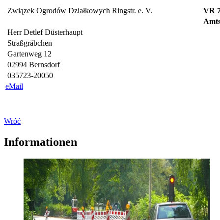
Związek Ogrodów Działkowych Ringstr. e. V.
VR 
Amts
Herr Detlef Düsterhaupt
Straßgräbchen
Gartenweg 12
02994 Bernsdorf
035723-20050
eMail
Wróć
Informationen