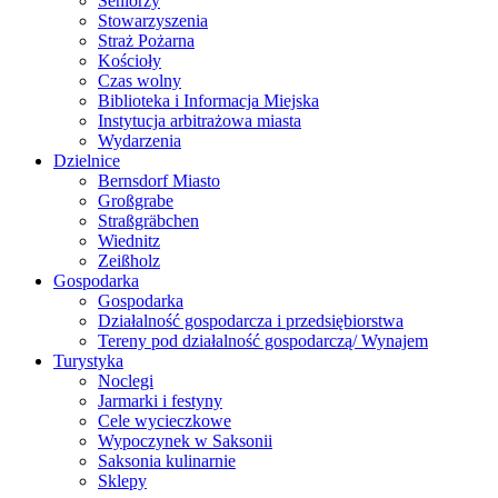
Seniorzy
Stowarzyszenia
Straż Pożarna
Kościoły
Czas wolny
Biblioteka i Informacja Miejska
Instytucja arbitrażowa miasta
Wydarzenia
Dzielnice
Bernsdorf Miasto
Großgrabe
Straßgräbchen
Wiednitz
Zeißholz
Gospodarka
Gospodarka
Działalność gospodarcza i przedsiębiorstwa
Tereny pod działalność gospodarczą/ Wynajem
Turystyka
Noclegi
Jarmarki i festyny
Cele wycieczkowe
Wypoczynek w Saksonii
Saksonia kulinarnie
Sklepy