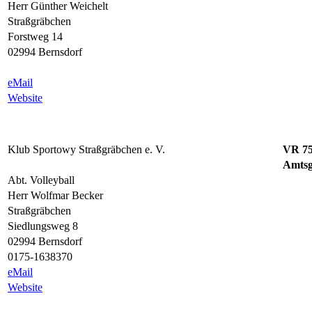
Herr Günther Weichelt
Straßgräbchen
Forstweg 14
02994 Bernsdorf
eMail
Website
Klub Sportowy Straßgräbchen e. V.
VR 7
Amtsg
Abt. Volleyball
Herr Wolfmar Becker
Straßgräbchen
Siedlungsweg 8
02994 Bernsdorf
0175-1638370
eMail
Website