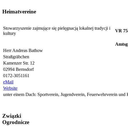
Heimatvereine
Stowarzyszenie zajmujące się pielęgnacją lokalnej tradycji i
VR 75
kultury
Amtsg
Herr Andreas Bathow
Straßgräbchen
Kamenzer Str. 12
02994 Bernsdorf
0172-3051161
eMail
Website
unter einem Dach: Sportverein, Jugendverein, Feuerwehrverein und 
Związki
Ogrodnicze