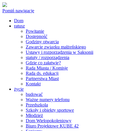
Pomiń nawigacje
Dom
ratusz
Powitanie
Dostępność
Godziny otwarcia
Zawarcie związku małżeńskiego
Ustawy i rozporządzenia w Saksonii
statuty / rozporządzenia
Gdzie co załatwię?
Rada Miasta / Komisje
Rada ds. edukacji
Partnerstwa Miast
Kontakt
życie
budować
Ważne numery telefonu
Przedszkola
Szkoły i obiekty sportowe
Młodzież
Dom Wielopokoleniowy
Biuro Projektowe KUBE 42