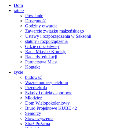
Dom
ratusz
Powitanie
Dostępność
Godziny otwarcia
Zawarcie związku małżeńskiego
Ustawy i rozporządzenia w Saksonii
statuty / rozporządzenia
Gdzie co załatwię?
Rada Miasta / Komisje
Rada ds. edukacji
Partnerstwa Miast
Kontakt
życie
budować
Ważne numery telefonu
Przedszkola
Szkoły i obiekty sportowe
Młodzież
Dom Wielopokoleniowy
Biuro Projektowe KUBE 42
Seniorzy
Stowarzyszenia
Straż Pożarna