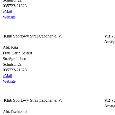
Schulstr. 2a
035723-21323
eMail
Website
Klub Sportowy Straßgräbchen e. V.
VR 7
Amtsg
Abt. Kita
Frau Karin Seifert
Straßgräbchen
Schulstr. 2a
035723-21323
eMail
Website
Klub Sportowy Straßgräbchen e. V.
VR 7
Amtsg
Abt.Tischtennis