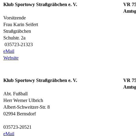
Klub Sportowy Straßgräbchen e. V.
VR 7
Amtsg
Vorsitzende
Frau Karin Seifert
Straßgräbchen
Schulstr. 2a
035723-21323
eMail
Website
Klub Sportowy Straßgräbchen e. V.
VR 7
Amtsg
Abt. Fußball
Herr Werner Ulbrich
Albert-Schweitzer-Str. 8
02994 Bernsdorf
035723-20521
eMail