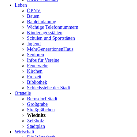
Leben
ÖPNV
Bauen
Bauleitplanung
Wichtige Telefonnummern
Kindertagesstätten
Schulen und Sportstätten
Jugend
MehrGenerationenHaus
Senioren
Infos für Vereine
Feuerwehr
Kirchen
Freizeit
Bibliothek
Schiedsstelle der Stadt
Ortsteile
Bernsdorf Stadt
Großgrabe
Straßgräbchen
Wiednitz
Zeißholz
Stadtplan
Wirtschaft