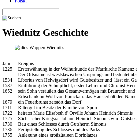
Polski
Wiednitz Geschichte
Jahr
Ereignis
1225
Ersterwähnung in der Weihurkunde der Pfarrkirche Kamenz a
Der Ortsname ist westslawischen Ursprungs und bedeutet übe
1534
Liborius von Helwigsdorf wird Gutsbesitzer und lässt ein G
1587
Einführung der Schulpflicht, erster Lehrer und Chronist Her
1652
sein Sohn veräußert das Gesamtvermögen mit Braurecht und
Erbschank an Wolf von Ponickau- das Haus erhält den Nam
1679
ein Feuerbrunst zerstört das Dorf
1711
Rittergut im Besitz der Familie von Sporr
1722
heiratet Marie Elisabeth d' Orville Johann Heinrich Simonis
1725
Sächsischer Kriegsrat Johann Heinrich Simonis wird Gutsbesi
1730
Bau eines Schlosses durch Gutsherrn Simonis
1736
Fertigstellung des Schlosses und des Parks
1755
Anlegung eines großzügigen Dorfplatzes