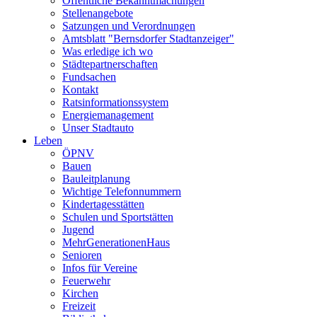
Öffentliche Bekanntmachungen
Stellenangebote
Satzungen und Verordnungen
Amtsblatt "Bernsdorfer Stadtanzeiger"
Was erledige ich wo
Städtepartnerschaften
Fundsachen
Kontakt
Ratsinformationssystem
Energiemanagement
Unser Stadtauto
Leben
ÖPNV
Bauen
Bauleitplanung
Wichtige Telefonnummern
Kindertagesstätten
Schulen und Sportstätten
Jugend
MehrGenerationenHaus
Senioren
Infos für Vereine
Feuerwehr
Kirchen
Freizeit