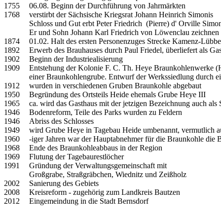
1755
06.08. Beginn der Durchführung von Jahrmärkten
1768
verstirbt der Sächsische Kriegsrat Johann Heinrich Simonis
Schloss und Gut erbt Peter Friedrich (Pierre) d' Orville Sim
Er und Sohn Johann Karl Friedrich von Löwenclau zeichnen
1874
01.02. Halt des ersten Personenzuges Strecke Kamenz-Lübb
1892
Erwerb des Brauhauses durch Paul Friedel, überliefert als 
1902
Beginn der Industriealisierung
1909
Entstehung der Kolonie F. C. Th. Heye Braunkohlenwerke (H
einer Braunkohlengrube. Entwurf der Werkssiedlung durch e
1912
wurden in verschiedenen Gruben Braunkohle abgebaut
1950
Begründung des Ortsteils Heide ehemals Grube Heye III
1965
ca. wird das Gasthaus mit der jetzigen Bezeichnung auch als 
1946
Bodenreform, Teile des Parks wurden zu Feldern
1946
Abriss des Schlosses
1949
wird Grube Heye in Tagebau Heide umbenannt, vermutlich a
1960
-iger Jahren war der Hauptabnehmer für die Braunkohle die B
1968
Ende des Braunkohleabbaus in der Region
1969
Flutung der Tagebaurestlöcher
1991
Gründung der Verwaltungsgemeinschaft mit
Großgrabe, Straßgräbchen, Wiednitz und Zeißholz
2002
Sanierung des Gebiets
2008
Kreisreform - zugehörig zum Landkreis Bautzen
2012
Eingemeindung in die Stadt Bernsdorf