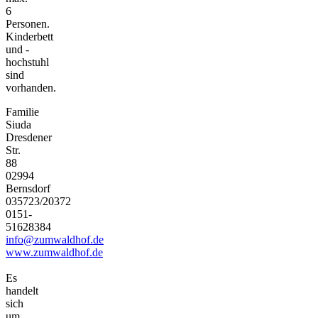
6
Personen.
Kinderbett
und -
hochstuhl
sind
vorhanden.
Familie
Siuda
Dresdener
Str.
88
02994
Bernsdorf
035723/20372
0151-
51628384
info@zumwaldhof.de
www.zumwaldhof.de
Es
handelt
sich
um