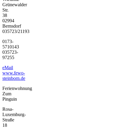
Grünewalder
Str.
38
02994
Bernsdorf
035723/21193
0173-
5710143
035723-
97255
eMail
www.fewo-
steinborn.de
Ferienwohnung
Zum
Pinguin
Rosa-
Luxemburg-
Straße
18