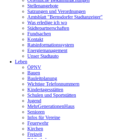
Öffentliche Bekanntmachungen
Stellenangebote
Satzungen und Verordnungen
Amtsblatt "Bernsdorfer Stadtanzeiger"
Was erledige ich wo
Städtepartnerschaften
Fundsachen
Kontakt
Ratsinformationssystem
Energiemanagement
Unser Stadtauto
Leben
ÖPNV
Bauen
Bauleitplanung
Wichtige Telefonnummern
Kindertagesstätten
Schulen und Sportstätten
Jugend
MehrGenerationenHaus
Senioren
Infos für Vereine
Feuerwehr
Kirchen
Freizeit