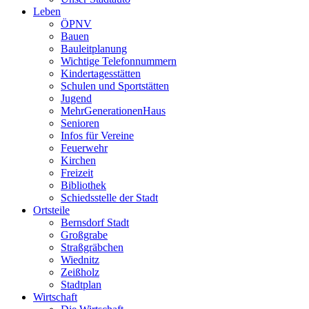
Leben
ÖPNV
Bauen
Bauleitplanung
Wichtige Telefonnummern
Kindertagesstätten
Schulen und Sportstätten
Jugend
MehrGenerationenHaus
Senioren
Infos für Vereine
Feuerwehr
Kirchen
Freizeit
Bibliothek
Schiedsstelle der Stadt
Ortsteile
Bernsdorf Stadt
Großgrabe
Straßgräbchen
Wiednitz
Zeißholz
Stadtplan
Wirtschaft