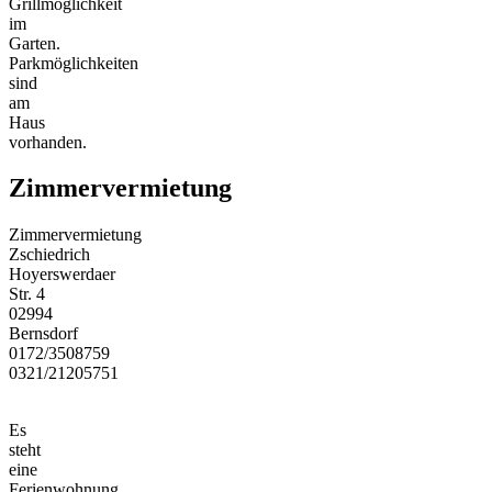
Grillmöglichkeit
im
Garten.
Parkmöglichkeiten
sind
am
Haus
vorhanden.
Zimmervermietung
Zimmervermietung
Zschiedrich
Hoyerswerdaer
Str. 4
02994
Bernsdorf
0172/3508759
0321/21205751
Es
steht
eine
Ferienwohnung