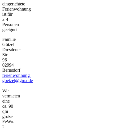
eingerichtete
Ferienwohnung
ist für
2-4
Personen
geeignet.
Familie
Götzel
Dresdener
Str.
96
02994
Bernsdorf
ferienwohnung-
goetzel@gmx.de
Wir
vermieten
eine
ca. 90
qm
große
FeWo.
2