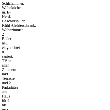
Schlafzimmer,
Wohnküche
m. E-
Herd,
Geschirrspüler,
Kühl-/Gefrierschrank,
Wohnzimmer,
2
Bäder
neu
eingerichtet
u.
saniert.
TV in
allen
Zimmern
inkl.
Terrasse
und 2
Parkplätze
am
Haus
für 4
bis
max.