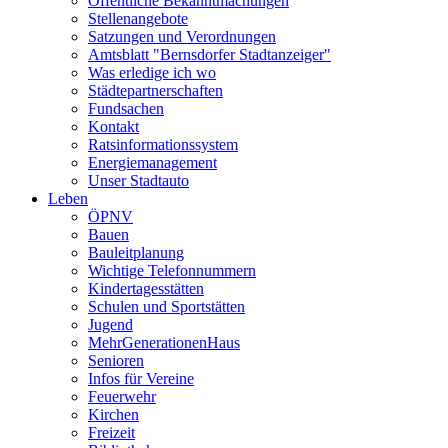
Öffentliche Bekanntmachungen
Stellenangebote
Satzungen und Verordnungen
Amtsblatt "Bernsdorfer Stadtanzeiger"
Was erledige ich wo
Städtepartnerschaften
Fundsachen
Kontakt
Ratsinformationssystem
Energiemanagement
Unser Stadtauto
Leben
ÖPNV
Bauen
Bauleitplanung
Wichtige Telefonnummern
Kindertagesstätten
Schulen und Sportstätten
Jugend
MehrGenerationenHaus
Senioren
Infos für Vereine
Feuerwehr
Kirchen
Freizeit