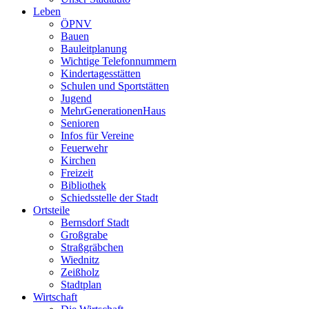
Leben
ÖPNV
Bauen
Bauleitplanung
Wichtige Telefonnummern
Kindertagesstätten
Schulen und Sportstätten
Jugend
MehrGenerationenHaus
Senioren
Infos für Vereine
Feuerwehr
Kirchen
Freizeit
Bibliothek
Schiedsstelle der Stadt
Ortsteile
Bernsdorf Stadt
Großgrabe
Straßgräbchen
Wiednitz
Zeißholz
Stadtplan
Wirtschaft