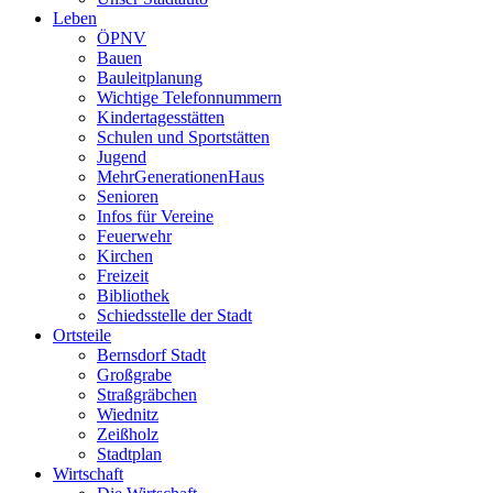
Leben
ÖPNV
Bauen
Bauleitplanung
Wichtige Telefonnummern
Kindertagesstätten
Schulen und Sportstätten
Jugend
MehrGenerationenHaus
Senioren
Infos für Vereine
Feuerwehr
Kirchen
Freizeit
Bibliothek
Schiedsstelle der Stadt
Ortsteile
Bernsdorf Stadt
Großgrabe
Straßgräbchen
Wiednitz
Zeißholz
Stadtplan
Wirtschaft