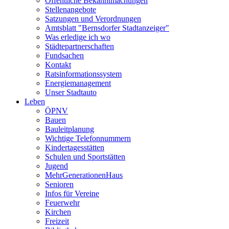
Öffentliche Bekanntmachungen
Stellenangebote
Satzungen und Verordnungen
Amtsblatt "Bernsdorfer Stadtanzeiger"
Was erledige ich wo
Städtepartnerschaften
Fundsachen
Kontakt
Ratsinformationssystem
Energiemanagement
Unser Stadtauto
Leben
ÖPNV
Bauen
Bauleitplanung
Wichtige Telefonnummern
Kindertagesstätten
Schulen und Sportstätten
Jugend
MehrGenerationenHaus
Senioren
Infos für Vereine
Feuerwehr
Kirchen
Freizeit