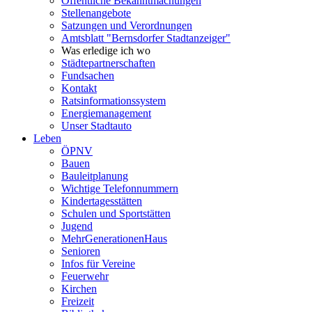
Öffentliche Bekanntmachungen
Stellenangebote
Satzungen und Verordnungen
Amtsblatt "Bernsdorfer Stadtanzeiger"
Was erledige ich wo
Städtepartnerschaften
Fundsachen
Kontakt
Ratsinformationssystem
Energiemanagement
Unser Stadtauto
Leben
ÖPNV
Bauen
Bauleitplanung
Wichtige Telefonnummern
Kindertagesstätten
Schulen und Sportstätten
Jugend
MehrGenerationenHaus
Senioren
Infos für Vereine
Feuerwehr
Kirchen
Freizeit