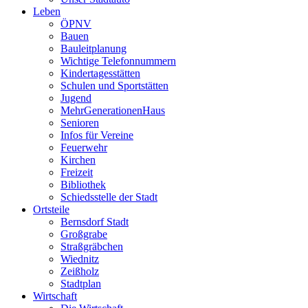
Leben
ÖPNV
Bauen
Bauleitplanung
Wichtige Telefonnummern
Kindertagesstätten
Schulen und Sportstätten
Jugend
MehrGenerationenHaus
Senioren
Infos für Vereine
Feuerwehr
Kirchen
Freizeit
Bibliothek
Schiedsstelle der Stadt
Ortsteile
Bernsdorf Stadt
Großgrabe
Straßgräbchen
Wiednitz
Zeißholz
Stadtplan
Wirtschaft