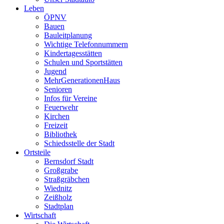
Leben
ÖPNV
Bauen
Bauleitplanung
Wichtige Telefonnummern
Kindertagesstätten
Schulen und Sportstätten
Jugend
MehrGenerationenHaus
Senioren
Infos für Vereine
Feuerwehr
Kirchen
Freizeit
Bibliothek
Schiedsstelle der Stadt
Ortsteile
Bernsdorf Stadt
Großgrabe
Straßgräbchen
Wiednitz
Zeißholz
Stadtplan
Wirtschaft