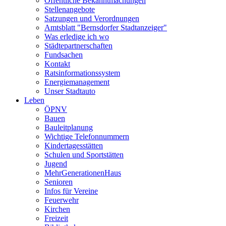
Öffentliche Bekanntmachungen
Stellenangebote
Satzungen und Verordnungen
Amtsblatt "Bernsdorfer Stadtanzeiger"
Was erledige ich wo
Städtepartnerschaften
Fundsachen
Kontakt
Ratsinformationssystem
Energiemanagement
Unser Stadtauto
Leben
ÖPNV
Bauen
Bauleitplanung
Wichtige Telefonnummern
Kindertagesstätten
Schulen und Sportstätten
Jugend
MehrGenerationenHaus
Senioren
Infos für Vereine
Feuerwehr
Kirchen
Freizeit