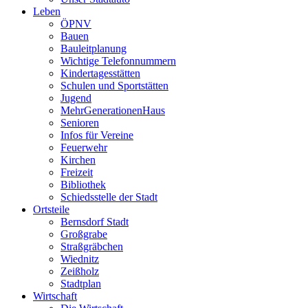
Leben
ÖPNV
Bauen
Bauleitplanung
Wichtige Telefonnummern
Kindertagesstätten
Schulen und Sportstätten
Jugend
MehrGenerationenHaus
Senioren
Infos für Vereine
Feuerwehr
Kirchen
Freizeit
Bibliothek
Schiedsstelle der Stadt
Ortsteile
Bernsdorf Stadt
Großgrabe
Straßgräbchen
Wiednitz
Zeißholz
Stadtplan
Wirtschaft