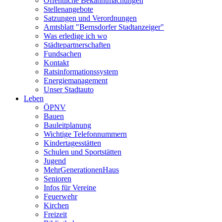
Öffentliche Bekanntmachungen
Stellenangebote
Satzungen und Verordnungen
Amtsblatt "Bernsdorfer Stadtanzeiger"
Was erledige ich wo
Städtepartnerschaften
Fundsachen
Kontakt
Ratsinformationssystem
Energiemanagement
Unser Stadtauto
Leben
ÖPNV
Bauen
Bauleitplanung
Wichtige Telefonnummern
Kindertagesstätten
Schulen und Sportstätten
Jugend
MehrGenerationenHaus
Senioren
Infos für Vereine
Feuerwehr
Kirchen
Freizeit