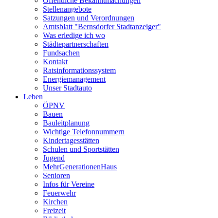
Öffentliche Bekanntmachungen
Stellenangebote
Satzungen und Verordnungen
Amtsblatt "Bernsdorfer Stadtanzeiger"
Was erledige ich wo
Städtepartnerschaften
Fundsachen
Kontakt
Ratsinformationssystem
Energiemanagement
Unser Stadtauto
Leben
ÖPNV
Bauen
Bauleitplanung
Wichtige Telefonnummern
Kindertagesstätten
Schulen und Sportstätten
Jugend
MehrGenerationenHaus
Senioren
Infos für Vereine
Feuerwehr
Kirchen
Freizeit