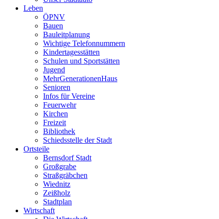
Leben
ÖPNV
Bauen
Bauleitplanung
Wichtige Telefonnummern
Kindertagesstätten
Schulen und Sportstätten
Jugend
MehrGenerationenHaus
Senioren
Infos für Vereine
Feuerwehr
Kirchen
Freizeit
Bibliothek
Schiedsstelle der Stadt
Ortsteile
Bernsdorf Stadt
Großgrabe
Straßgräbchen
Wiednitz
Zeißholz
Stadtplan
Wirtschaft